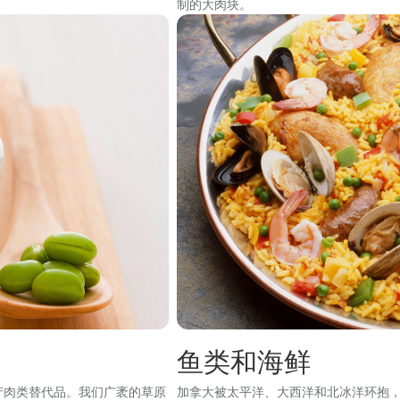
制的大肉块。
图
像
鱼类和海鲜
产肉类替代品。我们广袤的草原
加拿大被太平洋、大西洋和北冰洋环抱