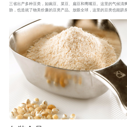
三省出产多种豆类，如豌豆、菜豆、扁豆和鹰嘴豆。这里的气候清
胁，也造就了物美价廉的豆类产品。放眼全球，这里的豆类也能跻
图
像