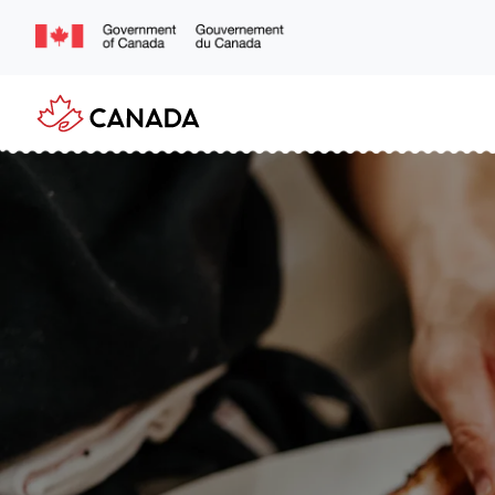
跳
转
到
主
要
内
容