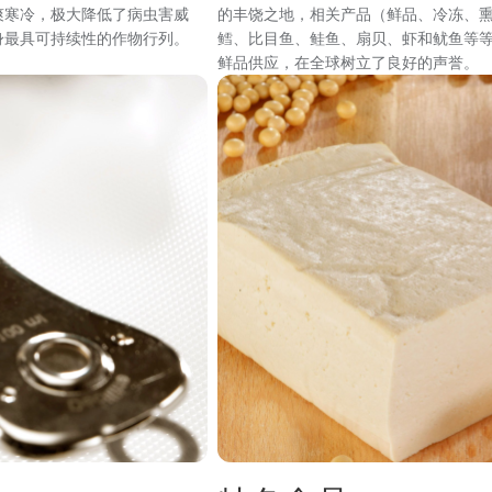
爽寒冷，极大降低了病虫害威
的丰饶之地，相关产品（鲜品、冷冻、
身最具可持续性的作物行列。
鳕、比目鱼、鲑鱼、扇贝、虾和鱿鱼等
鲜品供应，在全球树立了良好的声誉。
图
像