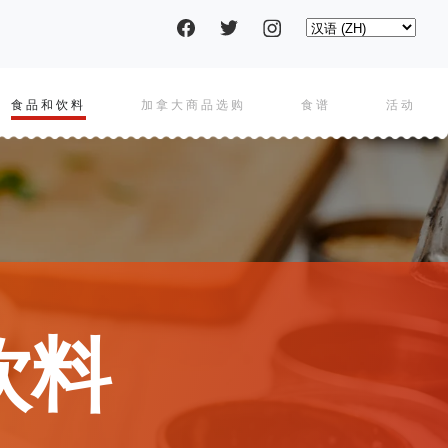
Social
Select
your
language
pages
食品和饮料
加拿大商品选购
食谱
活动
tion
饮料